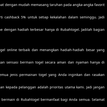
dapat dengan mudah memasang taruhan pada angka-angka favorit
rti cashback 5% untuk setiap kekalahan dalam seminggu. Jadi
ne dengan hadiah terbesar hanya di Rubahtogel. Jadilah bagian
gel online terbaik dan menangkan hadiah-hadiah besar yang
akan sensasi bermain togel secara aman dan nyaman hanya di
emua jenis permainan togel yang Anda inginkan dan rasakan
an kepada pelanggan adalah prioritas utama kami. Jadi jangan
aat bermain di Rubahtogel bermanfaat bagi Anda semua. Selamat