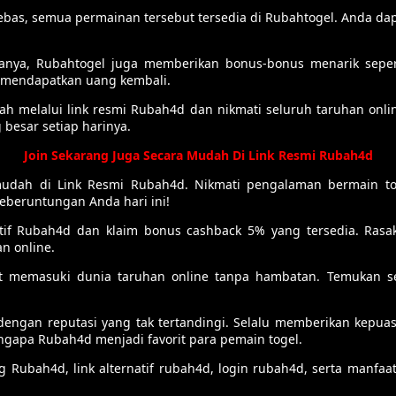
 bebas, semua permainan tersebut tersedia di Rubahtogel. Anda 
tianya, Rubahtogel juga memberikan bonus-bonus menarik sepe
 mendapatkan uang kembali.
h melalui link resmi Rubah4d dan nikmati seluruh taruhan onli
 besar setiap harinya.
Join Sekarang Juga Secara Mudah Di Link Resmi Rubah4d
mudah di Link Resmi Rubah4d. Nikmati pengalaman bermain to
eberuntungan Anda hari ini!
tif Rubah4d dan klaim bonus cashback 5% yang tersedia. Ras
n online.
t memasuki dunia taruhan online tanpa hambatan. Temukan s
dengan reputasi yang tak tertandingi. Selalu memberikan kepuas
ngapa Rubah4d menjadi favorit para pemain togel.
g Rubah4d, link alternatif rubah4d, login rubah4d, serta manf