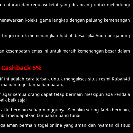
pada aturan dan regulasi ketat yang dirancang untuk melindungi
a menawarkan koleksi game lengkap dengan peluang kemenangan
ebih tinggi untuk memenangkan hadiah besar jika Anda bergabung
atkan kesempatan emas ini untuk meraih kemenangan besar dalam
s Cashback 5%
f ini adalah cara terbaik untuk mengakses situs resmi Rubah4d
ermainan togel tanpa hambatan.
f agar semua orang dapat tetap bermain meskipun ada kendala
aik-baik saja!
 aktif bermain setiap minggunya. Semakin sering Anda bermain,
mbil mendapatkan tambahan uang tunai!
engalaman bermain togel online yang aman dan nyaman di situs