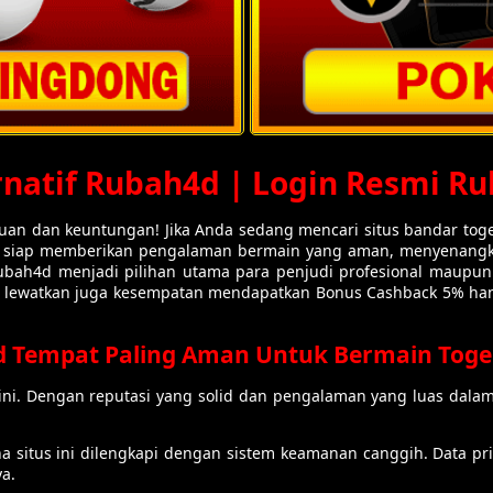
rnatif Rubah4d | Login Resmi R
uan dan keuntungan! Jika Anda sedang mencari situs bandar toge
d siap memberikan pengalaman bermain yang aman, menyenangka
Rubah4d menjadi pilihan utama para penjudi profesional maupun 
 lewatkan juga kesempatan mendapatkan Bonus Cashback 5% hanya 
 Tempat Paling Aman Untuk Bermain Togel 
ni. Dengan reputasi yang solid dan pengalaman yang luas dalam 
situs ini dilengkapi dengan sistem keamanan canggih. Data prib
a.