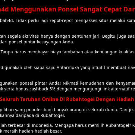
h4d Menggunakan Ponsel Sangat Cepat Dan
ubah4d. Tidak perlu lagi repot-repot mengakses situs melalui k
an segala aktivitas hanya dengan sentuhan jari. Begitu juga sa
ari ponsel pintar kesayangan Anda.
au. Tanpa harus membayar biaya tambahan atau kehilangan kualita
h digunakan oleh siapa saja. Antarmuka yang intuitif membuat na
unakan ponsel pintar Anda! Nikmati kemudahan dan kenyamanan 
serta bonus cashback 5% dengan mengunjungi link alternatif res
Seluruh Taruhan Online Di Rubahtogel Dengan Hadiah
adi pilihan yang populer bagi banyak orang di seluruh dunia. Dan 
kannya daripada di Rubahtogel.
adiah terbesar di Indonesia. Mengapa harus memilih Rubahtogel
 meraih hadiah-hadiah besar.