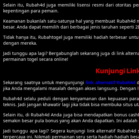
Selain itu, Rubah4d juga memiliki lisensi resmi dari otoritas
kepentingan para pemain.
Keamanan bukanlah satu-satunya hal yang membuat Rubah4d me
besar. Anda dapat memilih dari berbagai jenis taruhan seperti 2D
Tidak hanya itu, Rubahtogel juga memiliki hadiah terbesar unt
dengan mereka.
Jadi tunggu apa lagi? Bergabunglah sekarang juga di link alt
permainan togel secara online!
Kunjungi Lin
Sekarang saatnya untuk mengunjungi
link alternatif Rubah4d
d
jika Anda mengalami masalah dengan akses langsung. Dengan li
Rubah4d selalu peduli dengan kenyamanan dan kepuasan para 
teknis. Jadi jangan khawatir lagi jika tidak bisa membuka situs 
Selain itu, di Rubah4d Anda juga bisa mendapatkan bonus cash
semakin besar pula bonus yang akan Anda dapatkan. Ini adal
Jadi tunggu apa lagi? Segera kunjungi link alternatif Rubah
terpercaya ini. Nikmati permainan seru serta hadiah-hadiah bes